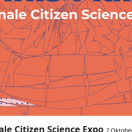
le Citizen Science Expo
2 Oktobe