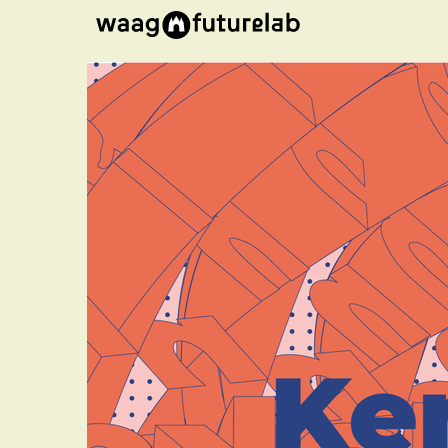
Overslaan
naar de
hoofd-
inhoud