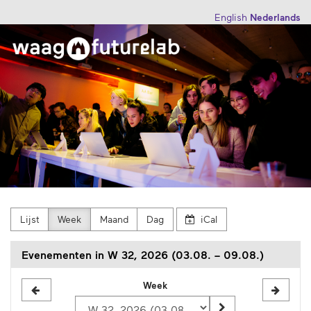
Overslaan
English
Nederlands
naar de
Waag
hoofd-
inhoud
Futurelab
Lijst
Week
Maand
Dag
iCal
Evenementen in W 32, 2026 (03.08. – 09.08.)
Kies
Week
een