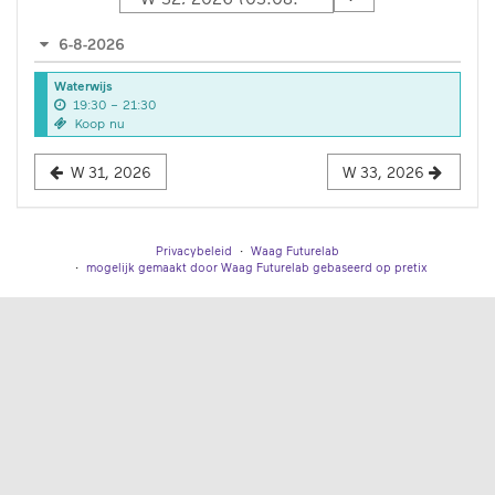
week
6-8-2026
om
Waterwijs
te
t
19:30
–
21:30
o
Koop nu
weer
t
te
W 31, 2026
W 33, 2026
geven
Privacybeleid
Waag Futurelab
mogelijk gemaakt door Waag Futurelab
gebaseerd op pretix