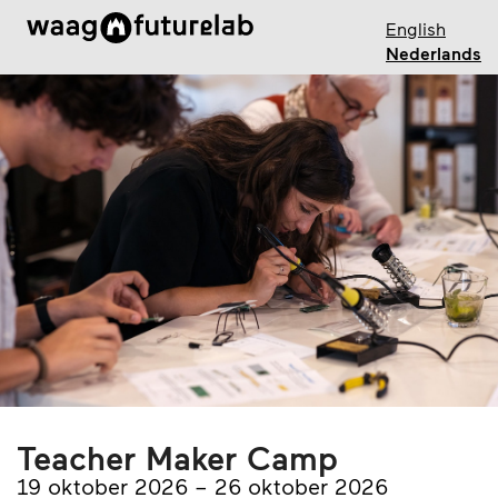
Overslaan
English
naar de
Nederlands
hoofd-
inhoud
Teacher Maker Camp
tot
19 oktober 2026
–
26 oktober 2026