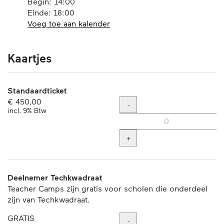
Begin:
14:00
Einde:
18:00
Voeg toe aan kalender
Producten
Kaartjes
Standaardticket
€ 450,00
Hoeveelheid
-
incl. 9% Btw
+
Deelnemer Techkwadraat
Teacher Camps zijn gratis voor scholen die onderdeel
zijn van Techkwadraat.
GRATIS
Hoeveelheid
-